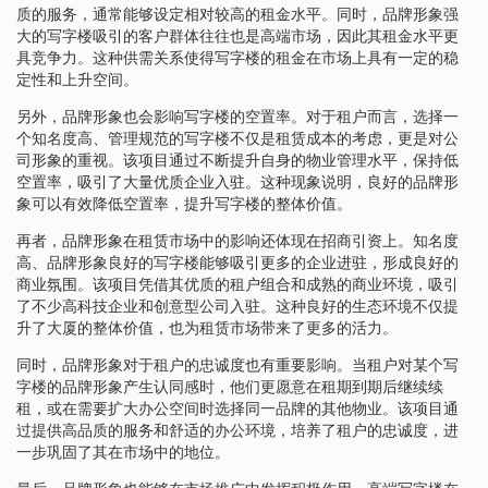
质的服务，通常能够设定相对较高的租金水平。同时，品牌形象强
大的写字楼吸引的客户群体往往也是高端市场，因此其租金水平更
具竞争力。这种供需关系使得写字楼的租金在市场上具有一定的稳
定性和上升空间。
另外，品牌形象也会影响写字楼的空置率。对于租户而言，选择一
个知名度高、管理规范的写字楼不仅是租赁成本的考虑，更是对公
司形象的重视。该项目通过不断提升自身的物业管理水平，保持低
空置率，吸引了大量优质企业入驻。这种现象说明，良好的品牌形
象可以有效降低空置率，提升写字楼的整体价值。
再者，品牌形象在租赁市场中的影响还体现在招商引资上。知名度
高、品牌形象良好的写字楼能够吸引更多的企业进驻，形成良好的
商业氛围。该项目凭借其优质的租户组合和成熟的商业环境，吸引
了不少高科技企业和创意型公司入驻。这种良好的生态环境不仅提
升了大厦的整体价值，也为租赁市场带来了更多的活力。
同时，品牌形象对于租户的忠诚度也有重要影响。当租户对某个写
字楼的品牌形象产生认同感时，他们更愿意在租期到期后继续续
租，或在需要扩大办公空间时选择同一品牌的其他物业。该项目通
过提供高品质的服务和舒适的办公环境，培养了租户的忠诚度，进
一步巩固了其在市场中的地位。