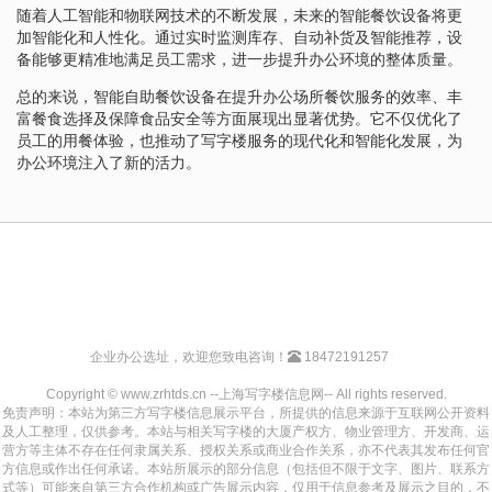
随着人工智能和物联网技术的不断发展，未来的智能餐饮设备将更
加智能化和人性化。通过实时监测库存、自动补货及智能推荐，设
备能够更精准地满足员工需求，进一步提升办公环境的整体质量。
总的来说，智能自助餐饮设备在提升办公场所餐饮服务的效率、丰
富餐食选择及保障食品安全等方面展现出显著优势。它不仅优化了
员工的用餐体验，也推动了写字楼服务的现代化和智能化发展，为
办公环境注入了新的活力。
企业办公选址，欢迎您致电咨询！
18472191257
Copyright © www.zrhtds.cn --上海写字楼信息网-- All rights reserved.
免责声明：本站为第三方写字楼信息展示平台，所提供的信息来源于互联网公开资料
及人工整理，仅供参考。本站与相关写字楼的大厦产权方、物业管理方、开发商、运
营方等主体不存在任何隶属关系、授权关系或商业合作关系，亦不代表其发布任何官
方信息或作出任何承诺。本站所展示的部分信息（包括但不限于文字、图片、联系方
式等）可能来自第三方合作机构或广告展示内容，仅用于信息参考及展示之目的，不