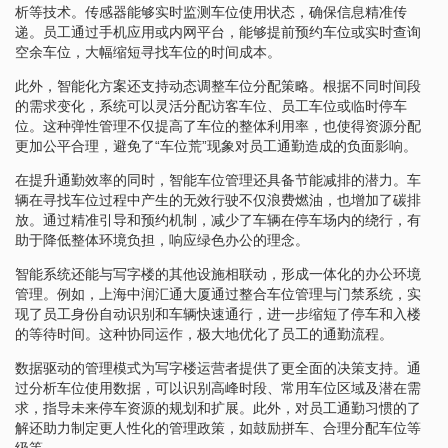
析等技术。传感器能够实时监测车位使用状态，确保信息精准传
递。员工通过手机应用或内网平台，能够提前预约车位或实时查询
空余车位，大幅缩短寻找车位的时间成本。
此外，智能化方案还支持动态调整车位分配策略。根据不同时间段
的需求变化，系统可以灵活分配访客车位、员工车位或临时停车
位。这种弹性管理不仅提高了车位的整体利用率，也使得资源分配
更加公平合理，避免了“车位荒”现象对员工通勤造成的负面影响。
在提升通勤效率的同时，智能车位管理还具备节能减排的潜力。车
辆在寻找车位过程中产生的无效行驶不仅浪费燃油，也增加了碳排
放。通过精准引导和预约机制，减少了车辆在停车场内的绕行，有
助于降低整体环境负担，响应绿色办公的理念。
智能系统还能与写字楼的其他设施相联动，形成一体化的办公环境
管理。例如，上海中润汇通大厦通过整合车位管理与门禁系统，实
现了员工身份自动识别和车辆快速通行，进一步缩短了停车和入楼
的等待时间。这种协同运作，极大地优化了员工的通勤流程。
数据驱动的管理模式为写字楼运营者提供了更全面的决策支持。通
过分析车位使用数据，可以识别高峰时段、常用车位区域及潜在需
求，指导未来停车资源的规划和扩展。此外，对员工通勤习惯的了
解还助力制定更人性化的管理政策，如鼓励拼车、合理分配车位等
级等。