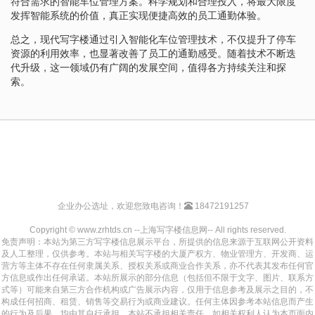
符合需求的智能车位管理方案。科学规划和合理投入，将最大限度
发挥智能系统的价值，真正实现便捷高效的员工通勤体验。
总之，现代写字楼通过引入智能化车位管理技术，不仅提升了停车
资源的利用效率，也显著改善了员工的通勤感受。随着技术不断迭
代升级，这一领域仍有广阔的发展空间，值得各方持续关注和探
索。
企业办公选址，欢迎您致电咨询！
18472191257
Copyright © www.zrhtds.cn --上海写字楼信息网-- All rights reserved.
免责声明：本站为第三方写字楼信息展示平台，所提供的信息来源于互联网公开资料
及人工整理，仅供参考。本站与相关写字楼的大厦产权方、物业管理方、开发商、运
营方等主体不存在任何隶属关系、授权关系或商业合作关系，亦不代表其发布任何官
方信息或作出任何承诺。本站所展示的部分信息（包括但不限于文字、图片、联系方
式等）可能来自第三方合作机构或广告展示内容，仅用于信息参考及展示之目的，不
构成任何招商、租赁、销售等交易行为或商业建议。任何主体因参考本站信息而产生
的行为及后果，均由其自行承担，本站不承担相关责任。如相关权利人认为本页面内