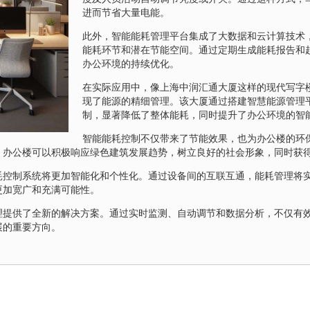
进而节省大量电能。
此外，智能能耗管理平台集成了大数据和云计算技术
能耗环节和潜在节能空间。通过定期生成能耗报告和
办公环境的持续优化。
在实际应用中，像上海中润汇通大厦这样的现代写字
现了能源的精细管理。该大厦通过搭建智慧能源管理
制，显著降低了整体能耗，同时提升了办公环境的智
智能能耗控制不仅带来了节能效果，也为办公楼的环
，办公楼可以积极响应绿色建筑发展趋势，树立良好的社会形象，同时获
耗控制系统将更加智能化和个性化。通过设备间的互联互通，能耗管理将
更加宽广和充满可能性。
理提供了全新的解决方案。通过实时监测、自动调节和数据分析，不仅有
展的重要方向。