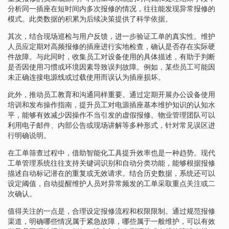
分析同一插座在短时间内多次报修的情况，往往能发现异常报修的
模式。此类数据的积累为后续决策提供了科学依据。
其次，结合现场巡检与用户反馈，进一步验证工单的真实性。维护
人员应定期对高频报修的插座进行实地检查，确认是否存在实际硬
件故障。与此同时，收集员工对设备使用的具体描述，有助于判断
是否因使用习惯或环境因素导致误判故障。例如，某些员工可能因
未正确连接电源线或过载使用而误认为插座损坏。
此外，推动员工教育和沟通同样重要。通过定期开展办公设备使用
培训和发布操作指南，提升员工对电源插座基本维护知识的认知水
平，能够有效减少因操作不当引发的虚假报修。物业管理团队可以
利用电子邮件、内部公告或现场讲解等多种形式，针对常见误区进
行明确说明。
在工单筛查过程中，借助智能化工具提升效率也是一种趋势。现代
工单管理系统往往支持关键词识别和自动分类功能，能够根据报修
描述自动标记潜在的重复或无效请求。结合历史数据，系统还可以
设定阈值，自动提醒维护人员对异常频发的工单采取重点关注或二
次确认。
值得关注的一点是，合理设定报修流程和权限限制。通过规范报修
渠道，明确哪些情况属于紧急故障，哪些属于一般维护，可以有效